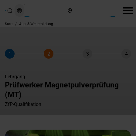
Hier finden Sie uns
Start
/
Aus- & Weiterbildung
1
2
3
4
Schritt
Schritt
Schritt
Schri
Lehrgang
Prüfwerker Magnetpulverprüfung
(MT)
ZfP-Qualifikation