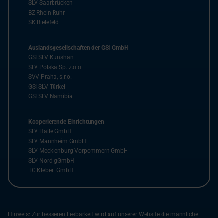
SLV Saarbrücken
BZ Rhein-Ruhr
SK Bielefeld
Auslandsgesellschaften der GSI GmbH
GSI SLV Kunshan
SLV Polska Sp. z.o.o
SVV Praha, s.r.o.
GSI SLV Türkei
GSI SLV Namibia
Kooperierende Einrichtungen
SLV Halle GmbH
SLV Mannheim GmbH
SLV Mecklenburg-Vorpommern GmbH
SLV Nord gGmbH
TC Kleben GmbH
Hinweis: Zur besseren Lesbarkeit wird auf unserer Website die männliche