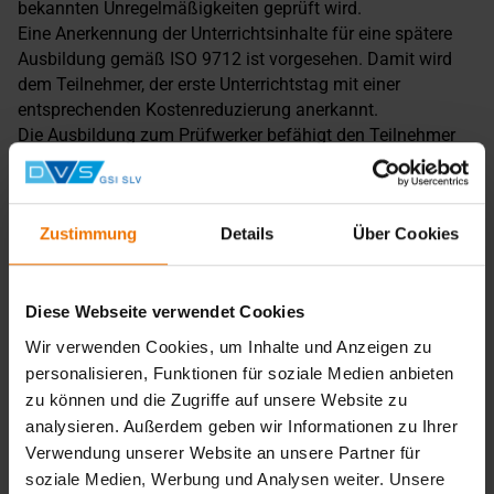
bekannten Unregelmäßigkeiten geprüft wird.
Eine Anerkennung der Unterrichtsinhalte für eine spätere
Ausbildung gemäß ISO 9712 ist vorgesehen. Damit wird
dem Teilnehmer, der erste Unterrichtstag mit einer
entsprechenden Kostenreduzierung anerkannt.
Die Ausbildung zum Prüfwerker befähigt den Teilnehmer
innerbetriebliche Prüfungen zur Qualitätssicherung
durchzuführen. Immer wenn eine Qualifizierung gemäß
ISO 9712 erforderlich ist, kann diese problemlos an die
Zustimmung
Details
Über Cookies
Prüfwerkerausbildung anschließen.
Hinweis
Bei der Magnetpulverprüfung können die Grenzwerte
Diese Webseite verwendet Cookies
gemäß: „DGUV Regel 103-014 Elektromagnetische Felder“
Wir verwenden Cookies, um Inhalte und Anzeigen zu
überschritten werden.
personalisieren, Funktionen für soziale Medien anbieten
Personen mit Herzschrittmachern sind von der Teilnahme
zu können und die Zugriffe auf unsere Website zu
am Lehrgang ausgeschlossen! Träger von Implantaten
analysieren. Außerdem geben wir Informationen zu Ihrer
müssen die Herstellerangaben des Implantates beachten!
Verwendung unserer Website an unsere Partner für
Voraussetzungen
soziale Medien, Werbung und Analysen weiter. Unsere