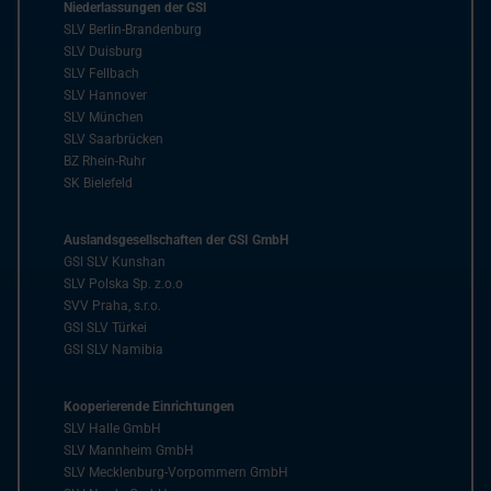
Niederlassungen der GSI
SLV Berlin-Brandenburg
SLV Duisburg
SLV Fellbach
SLV Hannover
SLV München
SLV Saarbrücken
BZ Rhein-Ruhr
SK Bielefeld
Auslandsgesellschaften der GSI GmbH
GSI SLV Kunshan
SLV Polska Sp. z.o.o
SVV Praha, s.r.o.
GSI SLV Türkei
GSI SLV Namibia
Kooperierende Einrichtungen
SLV Halle GmbH
SLV Mannheim GmbH
SLV Mecklenburg-Vorpommern GmbH