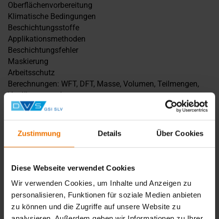
Oberflächenvorbereitung
Klimatische Bedingungen
Beschichtungsstoffe
Applikationsmethoden
Beschichtungsfehler
Maskierung
Arbeitsschutz
Berechnungen: WFT, DFT, Masse, Volumen, Teilmengen,
Verdünnerzugabe
Messtechnik praktisch: Klima, Rautiefenbestimmung,
Bresle- Test, Schichtdickenmessung, Farbmessung,
Glanzgrad etc.
Zustimmung
Details
Über Cookies
Weiterhin gibt es ein Training am Simulator, für ein
besseres Verständnis für die Applikation und typische
Diese Webseite verwendet Cookies
Fehler.
Wir verwenden Cookies, um Inhalte und Anzeigen zu
Lehrgangsabschluss
personalisieren, Funktionen für soziale Medien anbieten
Praktische Prüfung mit Bescheinigung
zu können und die Zugriffe auf unsere Website zu
analysieren. Außerdem geben wir Informationen zu Ihrer