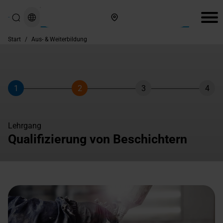
Hier finden Sie uns
Start
/
Aus- & Weiterbildung
1
2
3
4
Schritt
Schritt
Schritt
Schri
Lehrgang
Qualifizierung von Beschichtern