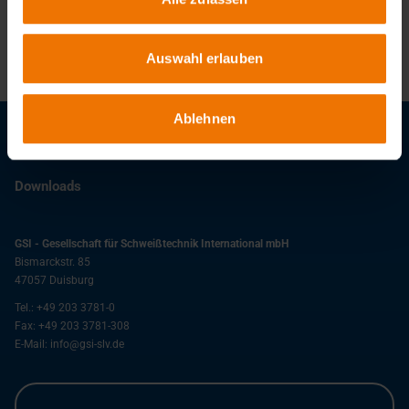
Martin Czysch
+49 203 3781-498
czysch@slv-duisburg.de
Auswahl erlauben
Ablehnen
Stellenangebote
Downloads
GSI - Gesellschaft für Schweißtechnik International mbH
Bismarckstr. 85
47057
Duisburg
Tel.:
+49 203 3781-0
Fax:
+49 203 3781-308
E-Mail:
info@gsi-slv.de