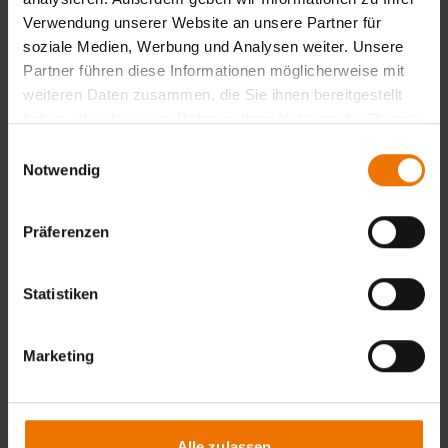
Zurück
Verwendung unserer Website an unsere Partner für
soziale Medien, Werbung und Analysen weiter. Unsere
Partner führen diese Informationen möglicherweise mit
weiteren Daten zusammen, die Sie ihnen bereitgestellt
Übersicht
haben oder die sie im Rahmen Ihrer Nutzung der Dienste
gesammelt haben.
Einwilligungsauswahl
Unterrichtsform:
Notwendig
in Tagesform
Veranstaltungsort:
Duisburg
Termine:
Präferenzen
Auf Anfrage
Statistiken
Termine & Anmeldung
Marketing
Ansprechpartner
Alle zulassen