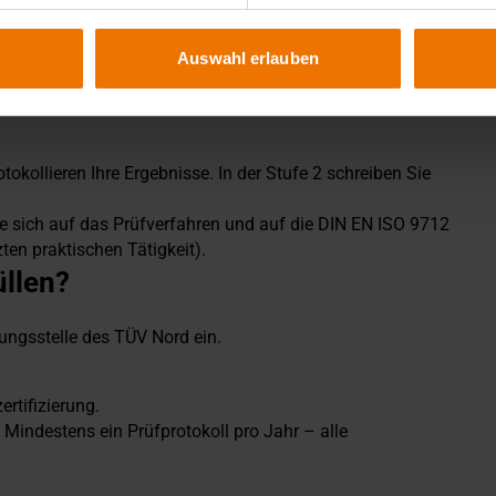
ung der SLV oder bei der Zertifizierungsstelle des TÜV
Auswahl erlauben
 Ihre Rezertifizierung direkt über unsere Homepage
tokollieren Ihre Ergebnisse. In der Stufe 2 schreiben Sie
ie sich auf das Prüfverfahren und auf die DIN EN ISO 9712
ten praktischen Tätigkeit).
llen?
erungsstelle des TÜV Nord ein.
ertifizierung.
. Mindestens ein Prüfprotokoll pro Jahr – alle