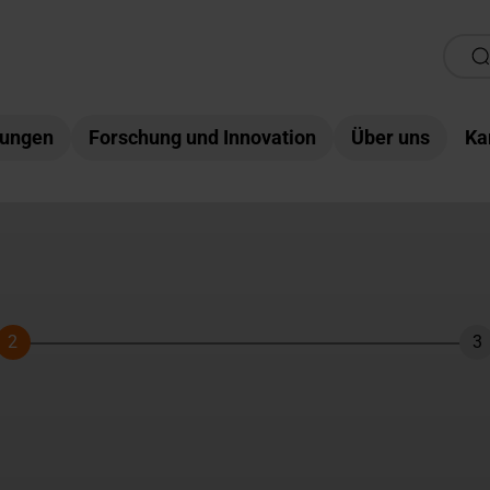
tungen
Forschung und Innovation
Über uns
Ka
2
3
Schritt
Sc