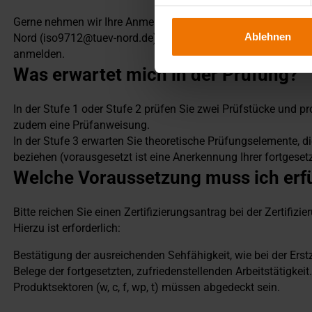
Gerne nehmen wir Ihre Anmeldung in unserer Lehrgangsanmeld
Ablehnen
Nord (iso9712@tuev-nord.de) entgegen. Alternativ können Sie
anmelden.
Was erwartet mich in der Prüfung?
In der Stufe 1 oder Stufe 2 prüfen Sie zwei Prüfstücke und pro
zudem eine Prüfanweisung.
In der Stufe 3 erwarten Sie theoretische Prüfungselemente, d
beziehen (vorausgesetzt ist eine Anerkennung Ihrer fortgesetz
Welche Voraussetzung muss ich erfü
Bitte reichen Sie einen Zertifizierungsantrag bei der Zertifizi
Hierzu ist erforderlich:
Bestätigung der ausreichenden Sehfähigkeit, wie bei der Erstz
Belege der fortgesetzten, zufriedenstellenden Arbeitstätigkeit
Produktsektoren (w, c, f, wp, t) müssen abgedeckt sein.