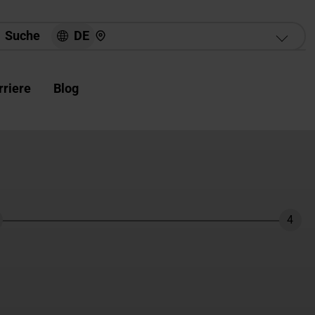
Hier finden Sie uns
DE
Suche
rriere
Blog
4
hritt
Schri