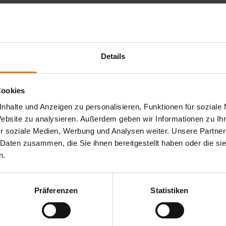
Details
 abläuft, kann das Zertifikat rezertifiziert werden. Der
Cookies
h Ablauf der Gültigkeit Ihres aktuellen Zertifikates bei der
nhalte und Anzeigen zu personalisieren, Funktionen für soziale
Website zu analysieren. Außerdem geben wir Informationen zu I
r soziale Medien, Werbung und Analysen weiter. Unsere Partner
 Daten zusammen, die Sie ihnen bereitgestellt haben oder die s
 Ihnen Vorbereitungslehrgänge mit einer Dauer von 1 (VT, PT,
n.
rechen wir mit Ihnen die aktuellen Normen zu den
boreinrichtung Prüfstücke, protokollieren die Ergebnisse und
derholen wir mit Ihnen die theoretischen Inhalte des
Präferenzen
Statistiken
aktuelle Version der Norm DIN EN ISO 9712.