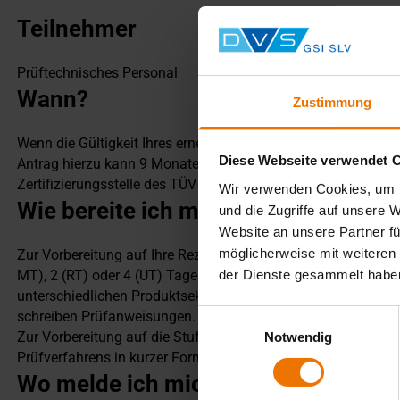
Teilnehmer
Prüftechnisches Personal
Wann?
Zustimmung
Wenn die Gültigkeit Ihres erneuerten Zertifikates nach 5 Jahren
Diese Webseite verwendet 
Antrag hierzu kann 9 Monate vor und spätestens 12 Monate nac
Zertifizierungsstelle des TÜV Nord gestellt werden.
Wir verwenden Cookies, um I
Wie bereite ich mich vor?
und die Zugriffe auf unsere 
Website an unsere Partner fü
möglicherweise mit weiteren
Zur Vorbereitung auf Ihre Rezertifizierungsprüfung bieten wir
der Dienste gesammelt habe
MT), 2 (RT) oder 4 (UT) Tagen an. In Ihrer Vorbereitung besp
unterschiedlichen Produktsektoren. Sie prüfen mit unserer La
Einwilligungsauswahl
schreiben Prüfanweisungen.
Zur Vorbereitung auf die Stufe 3-Rezertifizierungsprüfung wie
Notwendig
Prüfverfahrens in kurzer Form und diskutieren mit Ihnen die 
Wo melde ich mich an?