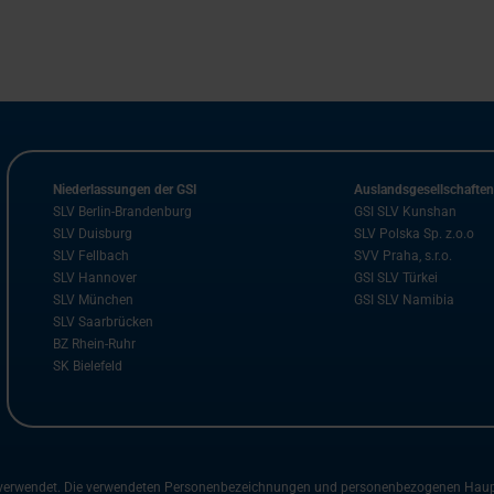
Niederlassungen der GSI
Auslandsgesellschafte
SLV Berlin-Brandenburg
GSI SLV Kunshan
SLV Duisburg
SLV Polska Sp. z.o.o
SLV Fellbach
SVV Praha, s.r.o.
SLV Hannover
GSI SLV Türkei
SLV München
GSI SLV Namibia
SLV Saarbrücken
BZ Rhein-Ruhr
SK Bielefeld
m verwendet. Die verwendeten Personenbezeichnungen und personenbezogenen Hauptwö