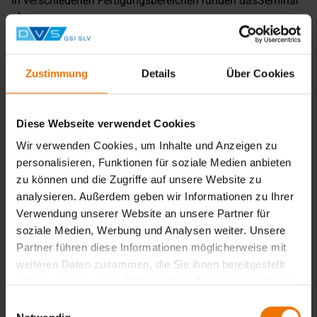
in verschiedenen Fertigungsbereichen runden dasSeminar
ab.
Zurück
Zustimmung
Details
Über Cookies
Übersicht
Diese Webseite verwendet Cookies
Wir verwenden Cookies, um Inhalte und Anzeigen zu
Unterrichtsform:
in Tagesform
personalisieren, Funktionen für soziale Medien anbieten
Veranstaltungsorte:
zu können und die Zugriffe auf unsere Website zu
Bielefeld
analysieren. Außerdem geben wir Informationen zu Ihrer
Fellbach
Hannover
Verwendung unserer Website an unsere Partner für
Harsewinkel
soziale Medien, Werbung und Analysen weiter. Unsere
München
Partner führen diese Informationen möglicherweise mit
Termine:
1
weiteren Daten zusammen, die Sie ihnen bereitgestellt
haben oder die sie im Rahmen Ihrer Nutzung der Dienste
gesammelt haben.
Termine & Anmeldung
Einwilligungsauswahl