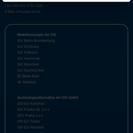
Fax:
+49 203 3781-308
E-Mail:
info@gsi-slv.de
Niederlassungen der GSI
SLV Berlin-Brandenburg
SLV Duisburg
SLV Fellbach
SLV Hannover
SLV München
SLV Saarbrücken
BZ Rhein-Ruhr
SK Bielefeld
Auslandsgesellschaften der GSI GmbH
GSI SLV Kunshan
SLV Polska Sp. z.o.o
SVV Praha, s.r.o.
GSI SLV Türkei
GSI SLV Namibia