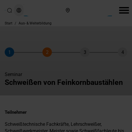
Hier finden Sie uns
Start
/
Aus- & Weiterbildung
1
2
3
4
Schritt
Schritt
Schritt
Schri
Seminar
Schweißen von Feinkornbaustählen
Teilnehmer
Schweißtechnische Fachkräfte, Lehrschweißer,
Schweißwerkmeister, Meister sowie Schweißfachleute bis