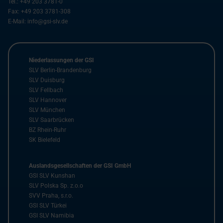
Tel.:
+49 203 3781-0
Fax:
+49 203 3781-308
E-Mail:
info@gsi-slv.de
Niederlassungen der GSI
SLV Berlin-Brandenburg
SLV Duisburg
SLV Fellbach
SLV Hannover
SLV München
SLV Saarbrücken
BZ Rhein-Ruhr
SK Bielefeld
Auslandsgesellschaften der GSI GmbH
GSI SLV Kunshan
SLV Polska Sp. z.o.o
SVV Praha, s.r.o.
GSI SLV Türkei
GSI SLV Namibia