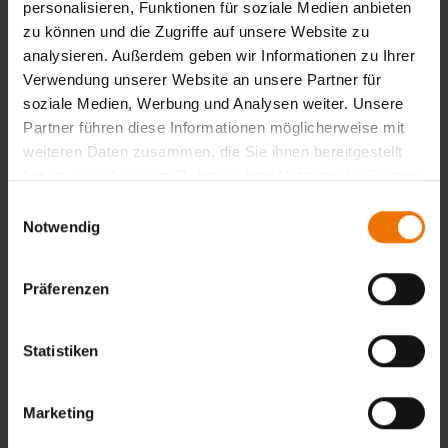
personalisieren, Funktionen für soziale Medien anbieten
Durchführung der Schweißung, fachkundliche Prüfung und
zu können und die Zugriffe auf unsere Website zu
Auswertung, Sicht- und Bruchprüfung (mit praktischen
analysieren. Außerdem geben wir Informationen zu Ihrer
Übungen), Ausstellen der Prüfungsbescheinigung,
Verwendung unserer Website an unsere Partner für
Geltungsdauer.
soziale Medien, Werbung und Analysen weiter. Unsere
Partner führen diese Informationen möglicherweise mit
Zurück
weiteren Daten zusammen, die Sie ihnen bereitgestellt
haben oder die sie im Rahmen Ihrer Nutzung der Dienste
gesammelt haben.
Einwilligungsauswahl
Notwendig
Übersicht
Unterrichtsform:
in Tagesform
Präferenzen
Veranstaltungsorte:
Fellbach
Hannover
Statistiken
Termine:
1
Marketing
Termine & Anmeldung