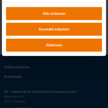
Alle zulassen
Ansprechpartner
Auswahl erlauben
Standort
Ablehnen
Stellenangebote
Downloads
GSI - Gesellschaft für Schweißtechnik International mbH
Bismarckstr. 85
47057
Duisburg