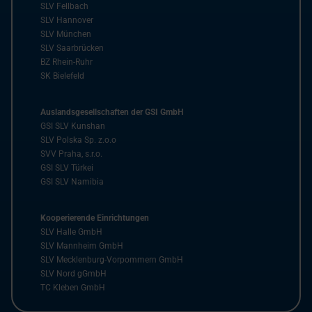
SLV Fellbach
SLV Hannover
SLV München
SLV Saarbrücken
BZ Rhein-Ruhr
SK Bielefeld
Auslandsgesellschaften der GSI GmbH
GSI SLV Kunshan
SLV Polska Sp. z.o.o
SVV Praha, s.r.o.
GSI SLV Türkei
GSI SLV Namibia
Kooperierende Einrichtungen
SLV Halle GmbH
SLV Mannheim GmbH
SLV Mecklenburg-Vorpommern GmbH
SLV Nord gGmbH
TC Kleben GmbH