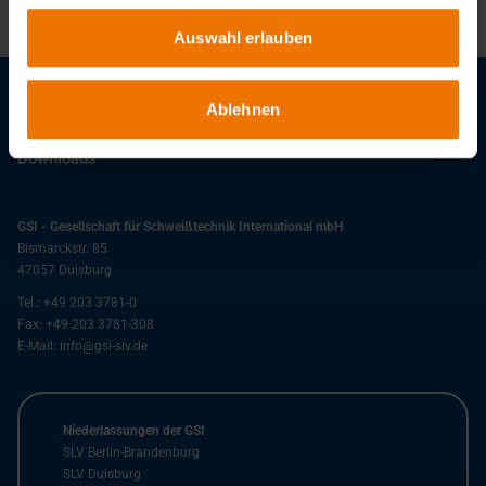
Auswahl erlauben
Ablehnen
Stellenangebote
Downloads
GSI - Gesellschaft für Schweißtechnik International mbH
Bismarckstr. 85
47057
Duisburg
Tel.:
+49 203 3781-0
Fax:
+49 203 3781-308
E-Mail:
info@gsi-slv.de
Niederlassungen der GSI
SLV Berlin-Brandenburg
SLV Duisburg