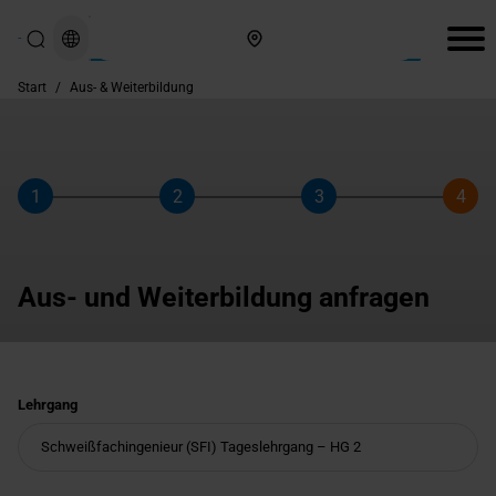
Hier finden Sie uns
Start
/
Aus- & Weiterbildung
1
2
3
4
Schritt
Schritt
Schritt
Schri
Aus- und Weiterbildung anfragen
Lehrgang