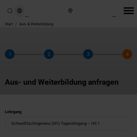
Hier finden Sie uns
Start
/
Aus- & Weiterbildung
1
2
3
4
Schritt
Schritt
Schritt
Schri
Aus- und Weiterbildung anfragen
Lehrgang