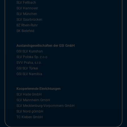
SLV Fellbach
SLV Hannover
SLV München
SLV Saarbrücken
BZ Rhein-Ruhr
SK Bielefeld
Auslandsgesellschaften der GSI GmbH
GSI SLV Kunshan
SLV Polska Sp. z.o.o
SVV Praha, s.r.o.
GSI SLV Türkei
GSI SLV Namibia
Kooperierende Einrichtungen
SLV Halle GmbH
SLV Mannheim GmbH
SLV Mecklenburg-Vorpommern GmbH
SLV Nord gGmbH
TC Kleben GmbH