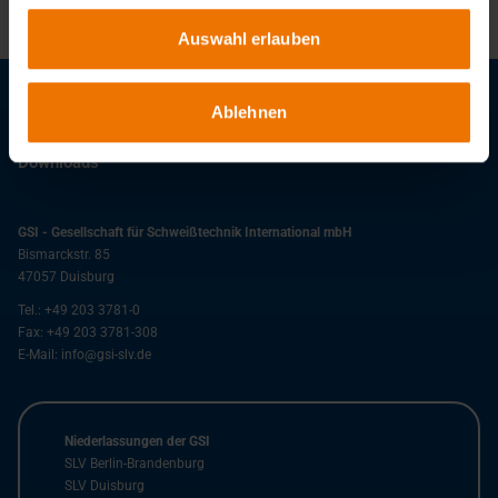
Auswahl erlauben
Ablehnen
Stellenangebote
Downloads
GSI - Gesellschaft für Schweißtechnik International mbH
Bismarckstr. 85
47057
Duisburg
Tel.:
+49 203 3781-0
Fax:
+49 203 3781-308
E-Mail:
info@gsi-slv.de
Niederlassungen der GSI
SLV Berlin-Brandenburg
SLV Duisburg