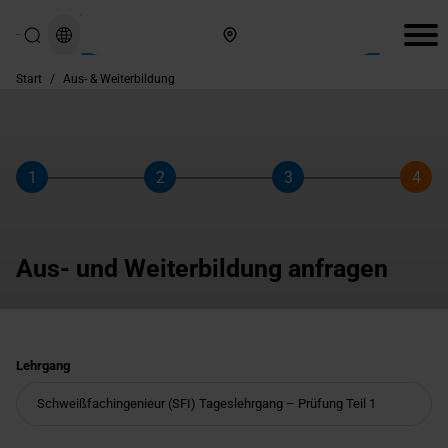
Hier finden Sie uns
Start
/
Aus- & Weiterbildung
1
2
3
4
Schritt
Schritt
Schritt
Schri
Aus- und Weiterbildung anfragen
Lehrgang