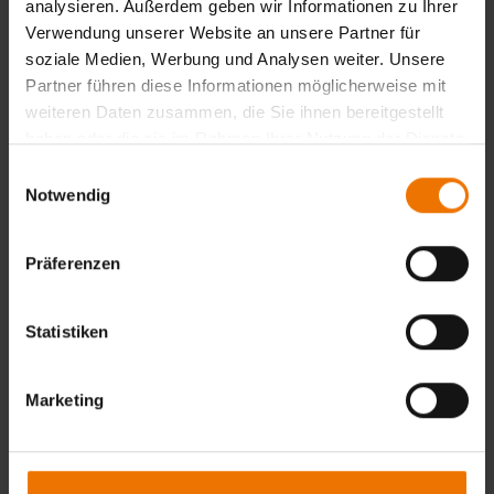
* Pflichtfelder
analysieren. Außerdem geben wir Informationen zu Ihrer
Verwendung unserer Website an unsere Partner für
Zurück
Senden
soziale Medien, Werbung und Analysen weiter. Unsere
Partner führen diese Informationen möglicherweise mit
weiteren Daten zusammen, die Sie ihnen bereitgestellt
haben oder die sie im Rahmen Ihrer Nutzung der Dienste
gesammelt haben.
Einwilligungsauswahl
Ihre Auswahl
Notwendig
Schweißfachingenieur (SFI) Tageslehrgang
Prüfung Teil 1
Präferenzen
Kosten
315,00 €
(inkl. Mehrwertsteuer, Ausbildungsleistung
Statistiken
mehrwertsteuerfrei)
Veranstaltungsort
GSI - Gesellschaft für Schweißtechnik International mbH
Niederlassung Schweißtechnische Kursstätte Bielefeld
Marketing
Bleichstraße 10
33607 Bielefeld
Zur Anfahrtsbeschreibung
Ihr Ansprechpartner