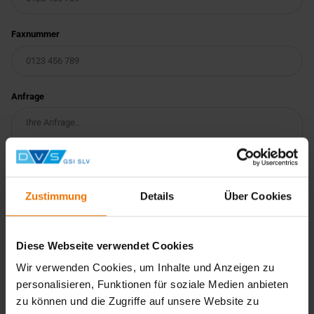
Faxnummer
Anfrage
Zustimmung
Details
Über Cookies
Diese Webseite verwendet Cookies
Wir verarbeiten Ihre personenbezogenen Daten
Wir verwenden Cookies, um Inhalte und Anzeigen zu
datenschutzkonform. Weitere Informationen finden Sie in
unserer
Datenschutzerklärung
.
personalisieren, Funktionen für soziale Medien anbieten
zu können und die Zugriffe auf unsere Website zu