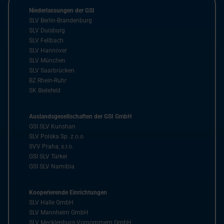
Niederlassungen der GSI
SLV Berlin-Brandenburg
SLV Duisburg
SLV Fellbach
SLV Hannover
SLV München
SLV Saarbrücken
BZ Rhein-Ruhr
SK Bielefeld
Auslandsgesellschaften der GSI GmbH
GSI SLV Kunshan
SLV Polska Sp. z.o.o
SVV Praha, s.r.o.
GSI SLV Türkei
GSI SLV Namibia
Kooperierende Einrichtungen
SLV Halle GmbH
SLV Mannheim GmbH
SLV Mecklenburg-Vorpommern GmbH