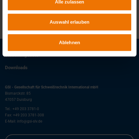
Alle zulassen
Sophie-Marie Elze
Tel.:
+49 521 65045
E-Mail:
elze@dvs-bielefeld.de
Auswahl erlauben
Ablehnen
Stellenangebote
Downloads
GSI - Gesellschaft für Schweißtechnik International mbH
Bismarckstr. 85
47057
Duisburg
Tel.:
+49 203 3781-0
Fax:
+49 203 3781-308
E-Mail:
info@gsi-slv.de