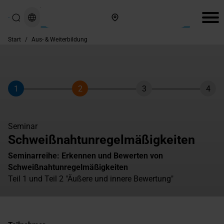
Hier finden Sie uns
Start
/
Aus- & Weiterbildung
1
2
3
4
Schritt
Schritt
Schritt
Schri
Seminar
Schweißnahtunregelmäßigkeiten
Seminarreihe: Erkennen und Bewerten von
Schweißnahtunregelmäßigkeiten
Teil 1 und Teil 2 "Äußere und innere Bewertung"