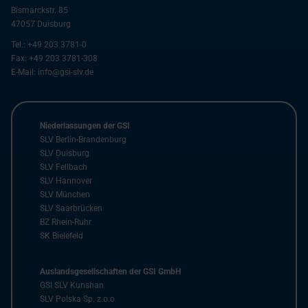
Bismarckstr. 85
47057
Duisburg
Tel.:
+49 203 3781-0
Fax:
+49 203 3781-308
E-Mail:
info@gsi-slv.de
Niederlassungen der GSI
SLV Berlin-Brandenburg
SLV Duisburg
SLV Fellbach
SLV Hannover
SLV München
SLV Saarbrücken
BZ Rhein-Ruhr
SK Bielefeld
Auslandsgesellschaften der GSI GmbH
GSI SLV Kunshan
SLV Polska Sp. z.o.o