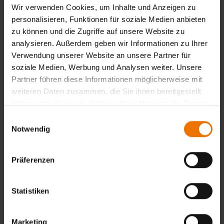
Die Teilnahme ist aus Kapazitätsgründen auf 10
Wir verwenden Cookies, um Inhalte und Anzeigen zu
Teilnehmer begrenzt.
personalisieren, Funktionen für soziale Medien anbieten
zu können und die Zugriffe auf unsere Website zu
Wir empfehlen Ihnen den Besuch beider Seminarteile Teil
analysieren. Außerdem geben wir Informationen zu Ihrer
1: Äußere Bewertung und Teil 2: Innere Bewertung als 2-
Verwendung unserer Website an unsere Partner für
Tages-Seminar, zu einem reduzierten Gesamtpreis
soziale Medien, Werbung und Analysen weiter. Unsere
gegenüber den Einzelpreisen.
Partner führen diese Informationen möglicherweise mit
weiteren Daten zusammen, die Sie ihnen bereitgestellt
Zurück
haben oder die sie im Rahmen Ihrer Nutzung der Dienste
gesammelt haben.
Einwilligungsauswahl
Notwendig
Übersicht
Präferenzen
Unterrichtsform:
in Tagesform
Veranstaltungsorte:
Statistiken
Duisburg
München
Termine:
9
Marketing