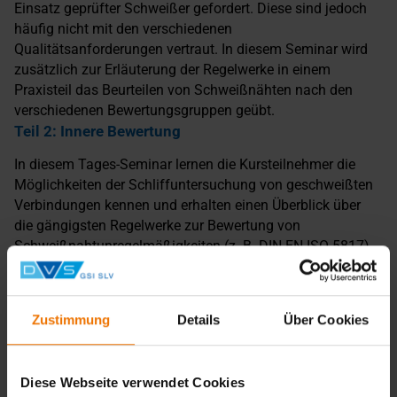
Einsatz geprüfter Schweißer gefordert. Diese sind jedoch
häufig nicht mit den verschiedenen
Qualitätsanforderungen vertraut. In diesem Seminar wird
zusätzlich zur Erläuterung der Regelwerke in einem
Praxisteil das Beurteilen von Schweißnähten nach den
verschiedenen Bewertungsgruppen geübt.
Teil 2: Innere Bewertung
In diesem Tages-Seminar lernen die Kursteilnehmer die
Möglichkeiten der Schliffuntersuchung von geschweißten
Verbindungen kennen und erhalten einen Überblick über
die gängigsten Regelwerke zur Bewertung von
Schweißnahtunregelmäßigkeiten (z. B. DIN EN ISO 5817)
und deren Handhabung. Das Anfertigen eines
Makroschliffs und dessen Bewertung sowie die Bewertung
von Bruchproben werden in einem Praxisteil in kleinen
Zustimmung
Details
Über Cookies
Gruppen geübt. Aus diesem Grund ist die Teilnahme an
diesem Seminar auf 10 Personen begrenzt.
Hinweis
Diese Webseite verwendet Cookies