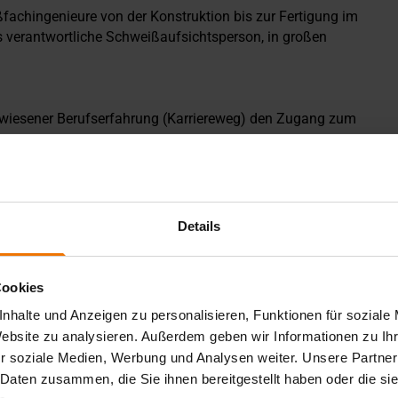
fachingenieure von der Konstruktion bis zur Fertigung im
als verantwortliche Schweißaufsichtsperson, in großen
wiesener Berufserfahrung (Karriereweg) den Zugang zum
 ist eine Förderung durch die Arbeitsagentur möglich. Wir
Details
Cookies
er Voraussetzungen zur Teilnahme am
nhalte und Anzeigen zu personalisieren, Funktionen für soziale
enprüfung möglich falls eine Bescheinigung einer
Website zu analysieren. Außerdem geben wir Informationen zu I
eil 1 der Schweißtechniker-Ausbildung in der Ausbildung
r soziale Medien, Werbung und Analysen weiter. Unsere Partner
 Daten zusammen, die Sie ihnen bereitgestellt haben oder die s