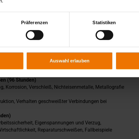
n.
 und gliedert sich modular in 3 Teile und inhaltlich in 4
Präferenzen
Statistiken
lviert werden. Der ST Teil 3 kann auch als Präsenzlehrgang
absolviert werden.
nden)
Auswahl erlauben
Schutzgas-, Unterpulver-, Widerstandsschweißen,
eren
ßen (96 Stunden)
 Korrosion, Verschleiß, Nichteisenmetalle, Metallografie
ruktion, Verhalten geschweißter Verbindungen bei
nden)
rbeitssicherheit, Eigenspannungen und Verzug,
irtschaftlichkeit, Reparaturschweißen, Fallbeispiele