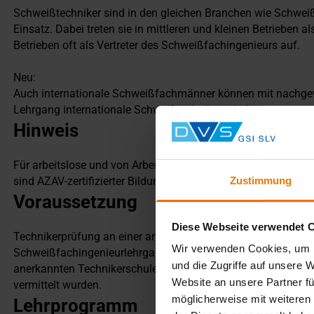
Schweißtechniker sind in den gleichen Branchen wie Schweiß
Einsatz. Dabei treten sie in mittleren und kleinen Betrieben 
Betrieben oft als Vertreter des Schweißfachingenieurs auf.
Neu:
Auch internationale Schweißfachmänner können mit nachge
Lehrgang internationale Schweißtechniker erhalten.
Hinweis
Für arbeitslose und von Arbeitslosigkeit bedrohte Teilnehmer
sind AZAV-zertifizierter Bildungsträger.
Zustimmung
Voraussetzung
Diese Webseite verwendet 
Technikerprüfung an einer anerkannten Technikerschule od
Wir verwenden Cookies, um I
Schweißfachingenieurlehrgang. Direkter Einstieg zur Zwisch
und die Zugriffe auf unsere 
anerkannten Technikerschule vorliegt, dass die Inhalte von T
Website an unsere Partner fü
vermittelt wurden.
möglicherweise mit weiteren
Lehrprogramm