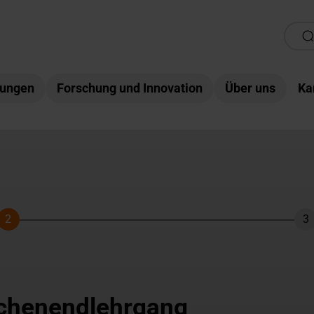
tungen
Forschung und Innovation
Über uns
Ka
2
3
Schritt
Sc
chenendlehrgang