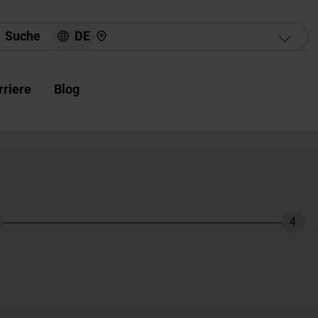
Hier finden Sie uns
DE
Suche
rriere
Blog
4
hritt
Schri