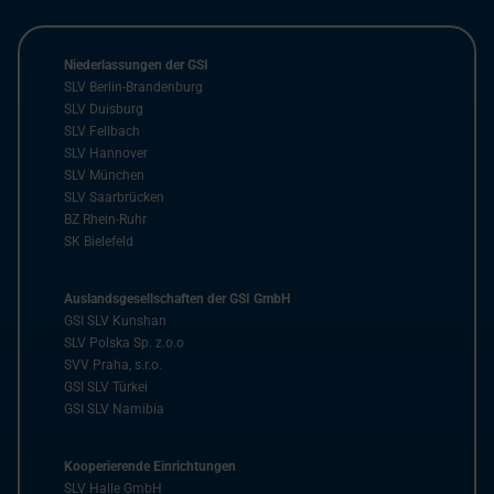
Niederlassungen der GSI
SLV Berlin-Brandenburg
SLV Duisburg
SLV Fellbach
SLV Hannover
SLV München
SLV Saarbrücken
BZ Rhein-Ruhr
SK Bielefeld
Auslandsgesellschaften der GSI GmbH
GSI SLV Kunshan
SLV Polska Sp. z.o.o
SVV Praha, s.r.o.
GSI SLV Türkei
GSI SLV Namibia
Kooperierende Einrichtungen
SLV Halle GmbH