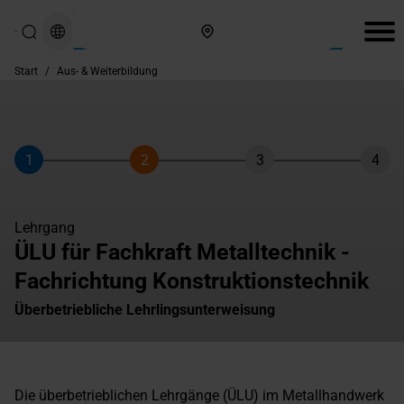
Hier finden Sie uns
Start
/
Aus- & Weiterbildung
1
2
3
4
Schritt
Schritt
Schritt
Schri
Lehrgang
ÜLU für Fachkraft Metalltechnik -
Fachrichtung Konstruktionstechnik
Überbetriebliche Lehrlingsunterweisung
Die überbetrieblichen Lehrgänge (ÜLU) im Metallhandwerk