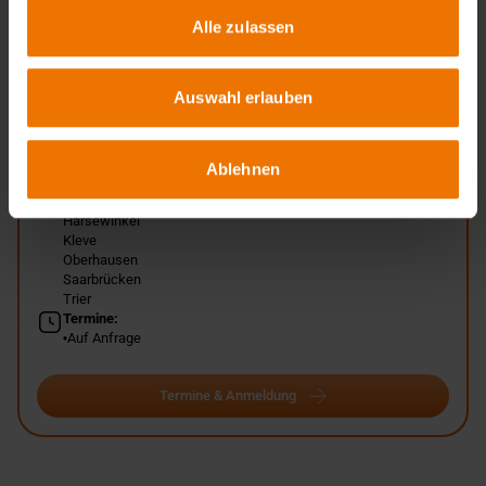
Alle zulassen
Übersicht
Auswahl erlauben
Unterrichtsform:
in Tagesform
Veranstaltungsorte:
Ablehnen
Bielefeld
Essen
Harsewinkel
Kleve
Oberhausen
Saarbrücken
Trier
Termine:
Auf Anfrage
Termine & Anmeldung