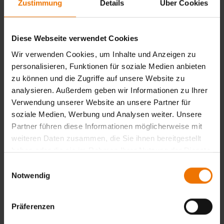
Zustimmung
Details
Über Cookies
Anfragen
Diese Webseite verwendet Cookies
Wir verwenden Cookies, um Inhalte und Anzeigen zu
ÜLU für Metallbauer
personalisieren, Funktionen für soziale Medien anbieten
zu können und die Zugriffe auf unsere Website zu
München
analysieren. Außerdem geben wir Informationen zu Ihrer
Anfragen
Verwendung unserer Website an unsere Partner für
soziale Medien, Werbung und Analysen weiter. Unsere
Partner führen diese Informationen möglicherweise mit
weiteren Daten zusammen, die Sie ihnen bereitgestellt
ÜLU für Metallbauer
haben oder die sie im Rahmen Ihrer Nutzung der Dienste
gesammelt haben.
Einwilligungsauswahl
Saarbrücken
Notwendig
Anfragen
Präferenzen