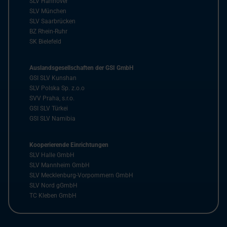
SLV Hannover
SLV München
SLV Saarbrücken
BZ Rhein-Ruhr
SK Bielefeld
Auslandsgesellschaften der GSI GmbH
GSI SLV Kunshan
SLV Polska Sp. z.o.o
SVV Praha, s.r.o.
GSI SLV Türkei
GSI SLV Namibia
Kooperierende Einrichtungen
SLV Halle GmbH
SLV Mannheim GmbH
SLV Mecklenburg-Vorpommern GmbH
SLV Nord gGmbH
TC Kleben GmbH