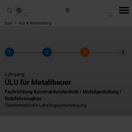
Hier finden Sie uns
Start
/
Aus- & Weiterbildung
1
2
3
4
Schritt
Schritt
Schritt
Schri
Lehrgang
ÜLU für Metallbauer
Fachrichtung Konstruktionstechnik / Metallgestaltung /
Nutzfahrzeugbau
Überbetriebliche Lehrlingsunterweisung