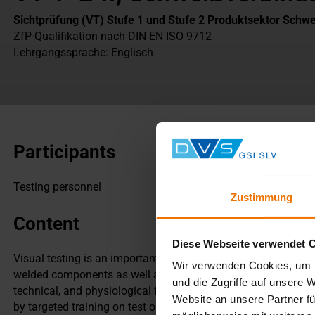
Sichtprüfung (VT) Stufe 1 und Stufe 2 Produktsektor Schw
ZfP-Qualifikation nach DIN EN ISO 9712
Lehrgangssprache: Englisch
Participants
Testing personnel
Zustimmung
Content
Diese Webseite verwendet 
Visual testing is an important method of non-destructive test
Wir verwenden Cookies, um I
welded components as well as castings and forgings. The cou
und die Zugriffe auf unsere 
technical, and physiological fundamentals are presented thro
Website an unsere Partner fü
by targeted training on test objects to ensure a practice-orie