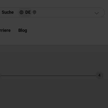
Hier finden Sie uns
DE
Suche
rriere
Blog
4
hritt
Schri