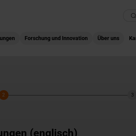
tungen
Forschung und Innovation
Über uns
Ka
2
3
Schritt
Sc
ngen (englisch)