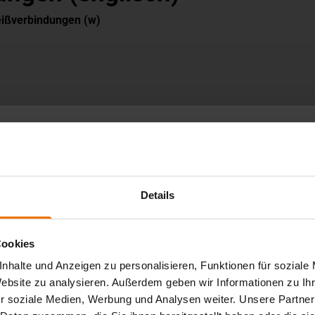
eißverbindungen (w)
Details
Cookies
ing used to evaluate a wide range of external features on
nhalte und Anzeigen zu personalisieren, Funktionen für soziale
rse covers the curriculum for Levels 1 and 2. The physical,
Website zu analysieren. Außerdem geben wir Informationen zu I
ugh lectures and practical exercises. This is accompanied
r soziale Medien, Werbung und Analysen weiter. Unsere Partner
nted education. Key focuses of the training include testing