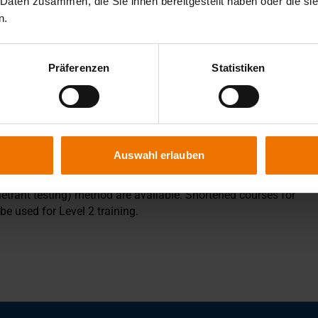
 Daten zusammen, die Sie ihnen bereitgestellt haben oder die s
mponents being examined, capabilities and limitations of
n.
as standard-compliant evaluation of results and
rdance with DIN EN ISO 9712, considering the Pressure
Präferenzen
Statistiken
on in a technical profession, ideally in metalworking, is
 testing and physical fitness (eye test) has been proven,
Auswahl erlauben
 be attended if the relevant prerequisites are met.
etrant testing) method are available. Shortened courses for
e used for Level 2 training.