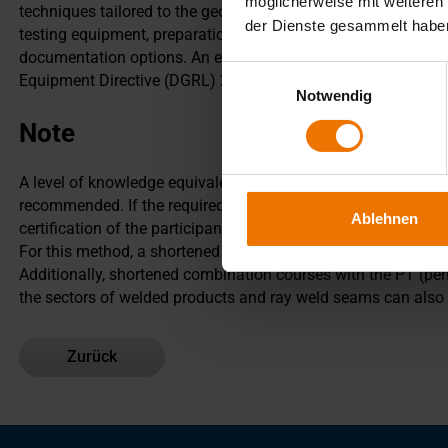
möglicherweise mit weiteren
techniques tailored to the geometries and surfaces of the co
der Dienste gesammelt habe
testing equipment, preparation of test instructions, as well 
documentation options. An examination is conducted in acco
Einwilligungsauswahl
Equipment Directive (DGRL) 2014/68/EU.
Notwendig
Note
A level of knowledge equivalent to a skilled worker qualificati
recommended. If the required experience in the field of visual
Ablehnen
certification of the participant is possible.
For this method, a shortened Level 2 course for engineers may
Additionally, shortened combination courses with the PT (pen
the sectors of welded products and ray weld seams can also b
Zurück