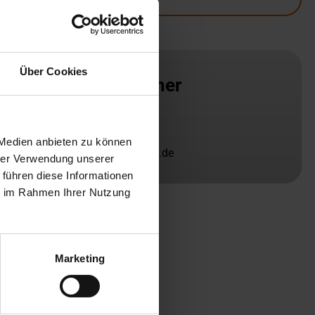
Über Cookies
Ansprechpartner
Helmut Schmeink
+49 203 3781-155
 Medien anbieten zu können
schmeink@slv-duisburg.de
hrer Verwendung unserer
 führen diese Informationen
ie im Rahmen Ihrer Nutzung
Marketing