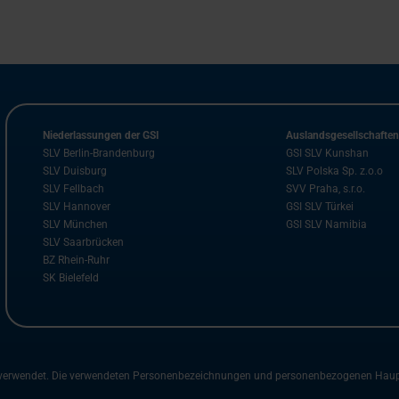
Niederlassungen der GSI
Auslandsgesellschafte
SLV Berlin-Brandenburg
GSI SLV Kunshan
SLV Duisburg
SLV Polska Sp. z.o.o
SLV Fellbach
SVV Praha, s.r.o.
SLV Hannover
GSI SLV Türkei
SLV München
GSI SLV Namibia
SLV Saarbrücken
BZ Rhein-Ruhr
SK Bielefeld
m verwendet. Die verwendeten Personenbezeichnungen und personenbezogenen Hauptwö