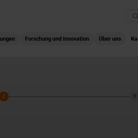
tungen
Forschung und Innovation
Über uns
Ka
2
3
Schritt
Sc