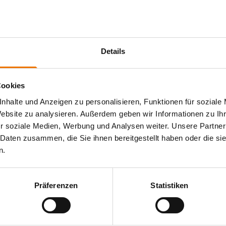
fahren (ZfP), welches üblicherweise jeder weiterführenden
 für alle Schweißverbindungen eine Sichtprüfung.
gelwerk ISO 5817 vereinbart. Der Vergleich
ntgenprüfung, Magnet- oder Eindringprüfung mit der
Details
in der ISO 5817 genannten Kriterien überprüft werden können.
ärkstes Verfahren zu werten.
Cookies
nhalte und Anzeigen zu personalisieren, Funktionen für soziale
 Tage Ihrer Anwesenheit – die gesamte Theorie erlernen Sie
Website zu analysieren. Außerdem geben wir Informationen zu I
 Lernprogramm. Am dritten Tag absolvieren Sie Ihre Prüfung,
r soziale Medien, Werbung und Analysen weiter. Unsere Partner
 Daten zusammen, die Sie ihnen bereitgestellt haben oder die s
n.
 Zertifiziergesellschaft des NIL durchgeführt und ist national
ch gängigen ISO-Regelwerken zu arbeiten.
Präferenzen
Statistiken
b?
n elektronischer Form zur Verfügung gestellt. Die