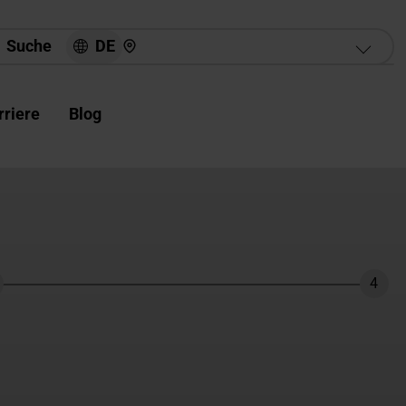
Hier finden Sie uns
DE
Suche
rriere
Blog
4
hritt
Schri