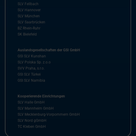
SLV Fellbach
SLV Hannover
SLV München
SLV Saarbrücken
BZ Rhein-Ruhr
SK Bielefeld
Auslandsgesellschaften der GSI GmbH
GSI SLV Kunshan
SLV Polska Sp. z.o.o
SVV Praha, s.r.o.
GSI SLV Türkei
GSI SLV Namibia
Kooperierende Einrichtungen
SLV Halle GmbH
SLV Mannheim GmbH
SLV Mecklenburg-Vorpommern GmbH
SLV Nord gGmbH
TC Kleben GmbH