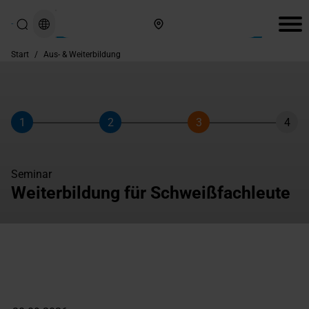
Hier finden Sie uns
Start
/
Aus- & Weiterbildung
1
2
3
4
Schritt
Schritt
Schritt
Schri
Seminar
Weiterbildung für Schweißfachleute