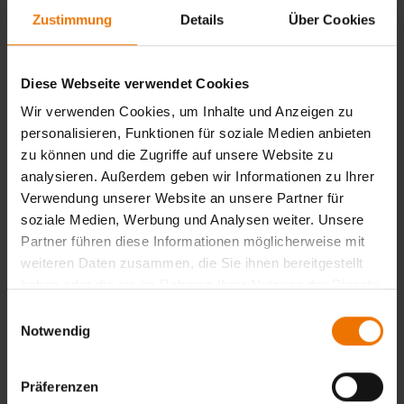
Weiterbildung für
Zustimmung
Details
Über Cookies
Schweißfachleute
11.11.2026
Saarbrücken
Diese Webseite verwendet Cookies
690,00 €
Auswählen
Wir verwenden Cookies, um Inhalte und Anzeigen zu
personalisieren, Funktionen für soziale Medien anbieten
zu können und die Zugriffe auf unsere Website zu
analysieren. Außerdem geben wir Informationen zu Ihrer
Zurück
Verwendung unserer Website an unsere Partner für
soziale Medien, Werbung und Analysen weiter. Unsere
Partner führen diese Informationen möglicherweise mit
weiteren Daten zusammen, die Sie ihnen bereitgestellt
Noch keine Auswahl getroffen
haben oder die sie im Rahmen Ihrer Nutzung der Dienste
gesammelt haben.
Einwilligungsauswahl
Notwendig
Zur Anmeldung
Präferenzen