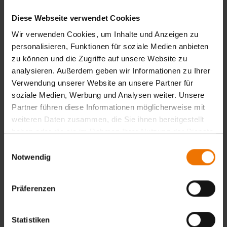
Die Prüfgebühr beträgt 150,00 €.
Zusätzlich fallen je nach Untergruppe weitere Kosten für
Diese Webseite verwendet Cookies
die Prüfstücke an. Diese werden gesondert berechnet.
Wir verwenden Cookies, um Inhalte und Anzeigen zu
Prüfung vor Ort
personalisieren, Funktionen für soziale Medien anbieten
Sie möchten die Prüfung gerne bei Ihnen vor Ort abnehmen
zu können und die Zugriffe auf unsere Website zu
lassen? Sofern die örtlichen Gegebenheiten die
analysieren. Außerdem geben wir Informationen zu Ihrer
ordnungsgemäße Abnahme der Prüfung durch unsere
Verwendung unserer Website an unsere Partner für
Prüfer erlauben, können Sie auch diesen Service bei uns
soziale Medien, Werbung und Analysen weiter. Unsere
anfragen. Sprechen Sie uns einfach in diesem
Partner führen diese Informationen möglicherweise mit
Zusammenhang an und wir unterbreiten Ihnen ein
weiteren Daten zusammen, die Sie ihnen bereitgestellt
entsprechendes Angebot.
haben oder die sie im Rahmen Ihrer Nutzung der Dienste
gesammelt haben.
Einwilligungsauswahl
Zurück
Notwendig
Präferenzen
Übersicht
Statistiken
Unterrichtsform: