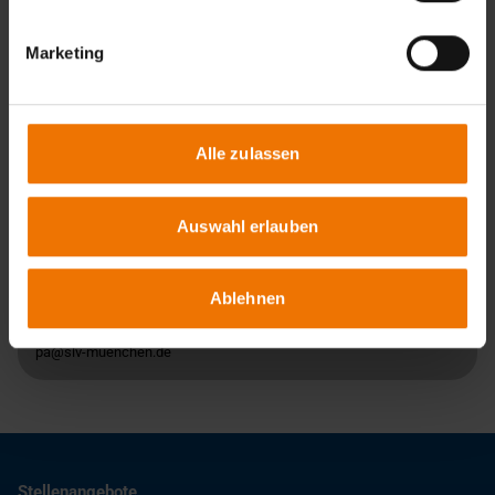
in Tagesform
Veranstaltungsort:
München
Marketing
Termine:
Auf Anfrage
Termine & Anmeldung
Alle zulassen
Auswahl erlauben
Ansprechpartner
Ablehnen
Axel Rappolder
+49 89 126802-863
pa@slv-muenchen.de
Stellenangebote