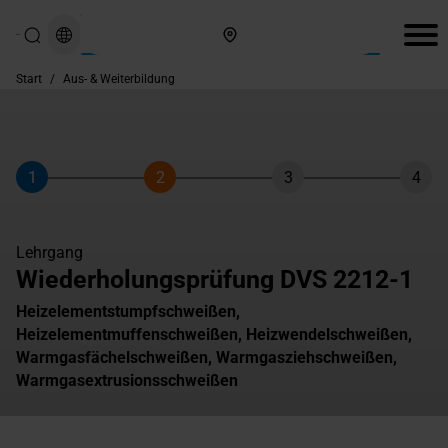
Hier finden Sie uns
Start
/
Aus- & Weiterbildung
1
2
3
4
Schritt
Schritt
Schritt
Schri
Lehrgang
Wiederholungsprüfung DVS 2212-1
Heizelementstumpfschweißen,
Heizelementmuffenschweißen, Heizwendelschweißen,
Warmgasfächelschweißen, Warmgasziehschweißen,
Warmgasextrusionsschweißen