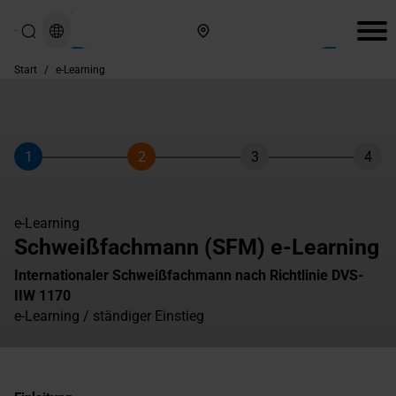
Hier finden Sie uns
Start
/
e-Learning
1
2
3
4
Schritt
Schritt
Schritt
Schri
e-Learning
Schweißfachmann (SFM) e-Learning
Internationaler Schweißfachmann nach Richtlinie DVS-
IIW 1170
e-Learning / ständiger Einstieg