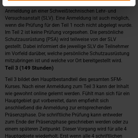
zu sammeln. Der erste Schritt zur Teilnahme besteht in der
Anmeldung an einer Schweißtechnischen Lehr- und
Versuchsanstalt (SLV). Eine Anmeldung ist auch möglich,
wenn die Prüfung für den Teil 1 noch nicht abgelegt wurde.
Im Teil 2 ist keine Prüfung vorgesehen. Die persönliche
Schutzausrüstung (PSA) wird teilweise von der SLV
gestellt. Dabei informiert die jeweilige SLV die Teilnehmer
im Vorfeld darüber, welche persönliche Schutzausrüstung
mitzubringen ist und welche vor Ort bereitgestellt wird.
Teil 3 (149 Stunden)
Teil 3 bildet den Hauptbestandteil des gesamten SFM-
Kurses. Nach einer Anmeldung zum Teil 3 kann der Inhalt
wie gewohnt online gelernt werden. Fühlt man sich für ein
Hauptgebiet gut vorbereitet, dann empfiehlt sich
anschließend die Anmeldung zur entsprechenden
Präsenzphase. Die schriftliche Prüfung kann entweder
zum Ende der Präsenzphase geschrieben werden oder zu
einem späteren Zeitpunkt. Dieser Vorgang wird für alle 4
Hauptgebiete wiederholt. Erst wenn alle 4 schriftlichen