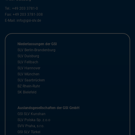
Tel.:
+49 203 3781-0
Fax:
+49 203 3781-308
E-Mail:
info@gsi-slv.de
Niederlassungen der GSI
SLV Berlin-Brandenburg
SLV Duisburg
SLV Fellbach
SLV Hannover
SLV München
SLV Saarbrücken
BZ Rhein-Ruhr
SK Bielefeld
Auslandsgesellschaften der GSI GmbH
GSI SLV Kunshan
SLV Polska Sp. z.o.o
SVV Praha, s.r.o.
GSI SLV Türkei