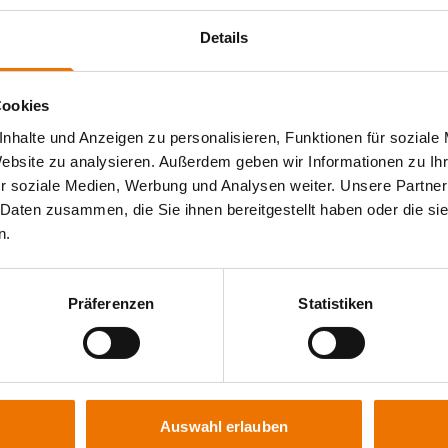
nen PE ss nb, oder PC bzw. PF ss nb in mindestens einem
itgliedsland gültigen nationalen Norm. Ein Mindestalter
Details
 Erfahrung als Schweißer/ in.
Cookies
lar in 3 Teile, inhaltlich in vier Hauptgebiete.
nhalte und Anzeigen zu personalisieren, Funktionen für soziale
)
Website zu analysieren. Außerdem geben wir Informationen zu I
r soziale Medien, Werbung und Analysen weiter. Unsere Partner
kl. Prüfung)
 Daten zusammen, die Sie ihnen bereitgestellt haben oder die s
n.
)
nden)
Präferenzen
Statistiken
rfahren, Gas-, Lichtbogenhand-, MIG/MAG-, WIG-Schweißen,
chneiden, Hart- und Weichlöten
ßen (23 Stunden)
fbau und Eigenschaften der Metalle, Legierungen und
, legierte Stähle, Wärmebehandlung
Auswahl erlauben