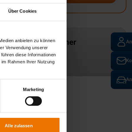
Über Cookies
Ansprechpartner
 Medien anbieten zu können
An
hrer Verwendung unserer
 führen diese Informationen
Standort
Ko
ie im Rahmen Ihrer Nutzung
An
Marketing
Alle zulassen