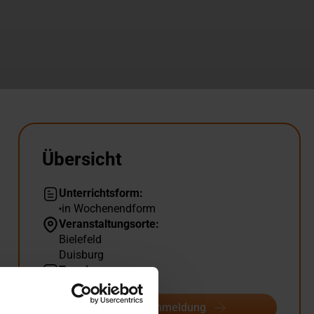
Übersicht
Unterrichtsform:
in Wochenendform
Veranstaltungsorte:
Bielefeld
Duisburg
Termine:
6
Termine & Anmeldung