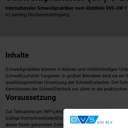
Internationaler Schweißpraktiker nach Richtlinie DVS-IIW 
e-Learning Wochenendlehrgang
Inhalte
Schweißpraktiker können in kleinen und mittelständigen Un
Schweißaufsicht fungieren. In großen Betrieben sind sie ei
qualitätsgerechten Umsetzung der Schweißarbeiten. Der Schw
Kenntnissen der Schweißtechnik vor allem in der praktisch
Voraussetzung
Zur Teilnahme am IWP-Lehrgang gelten die folgenden allg
Gültige Rohrschweißerprüfung nach DIN EN ISO 9606, Positio
dieser Norm genannten Schweißprozesse, oder nach einer ve