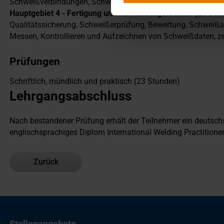
Schweißverbindungen, Schweißnahtdarstellung
Hauptgebiet 4 - Fertigung und Anwendungstechnik (28 Stu
Qualitätssicherung, Schweißerprüfung, Bewertung, Schweißa
Messen, Kontrollieren und Aufzeichnen von Schweißdaten, z
Prüfungen
Schriftlich, mündlich und praktisch (23 Stunden)
Lehrgangsabschluss
Nach bestandener Prüfung erhält der Teilnehmer ein deutsc
englischsprachiges Diplom International Welding Practitioner
Zurück
Stellenangebote