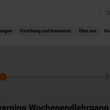
tungen
Forschung und Innovation
Über uns
Ka
2
3
Schritt
Sc
Learning Wochenendlehrgang