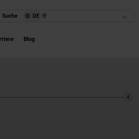
Hier finden Sie uns
DE
Suche
rriere
Blog
4
hritt
Schri