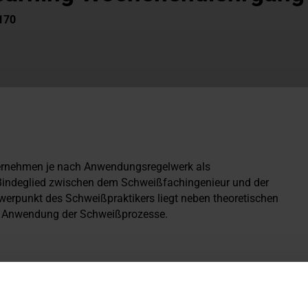
1170
ternehmen je nach Anwendungsregelwerk als
n Bindeglied zwischen dem Schweißfachingenieur und der
erpunkt des Schweißpraktikers liegt neben theoretischen
en Anwendung der Schweißprozesse.
emeinen Zugangsbedingungen:
n H-LO45 ss nb, in mindestens einem der in Abschnitt 5.1
rgleichbaren Norm ASME IX 6G, gültige