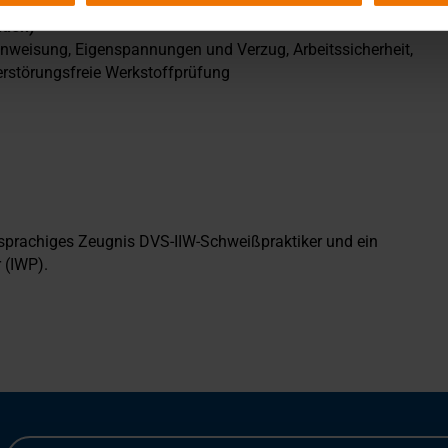
nden)
nweisung, Eigenspannungen und Verzug, Arbeitssicherheit,
erstörungsfreie Werkstoffprüfung
hsprachiges Zeugnis DVS-IIW-Schweißpraktiker und ein
 (IWP).