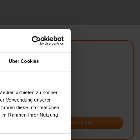
Übersicht
Über Cookies
Unterrichtsform:
in Tagesform
Veranstaltungsorte:
Duisburg
 Medien anbieten zu können
Hannover
hrer Verwendung unserer
Termine:
 führen diese Informationen
2
ie im Rahmen Ihrer Nutzung
Termine & Anmeldung