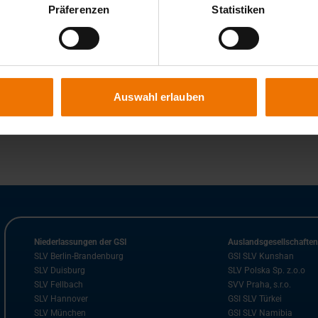
Präferenzen
Statistiken
Auswahl erlauben
Niederlassungen der GSI
Auslandsgesellschafte
SLV Berlin-Brandenburg
GSI SLV Kunshan
SLV Duisburg
SLV Polska Sp. z.o.o
SLV Fellbach
SVV Praha, s.r.o.
SLV Hannover
GSI SLV Türkei
SLV München
GSI SLV Namibia