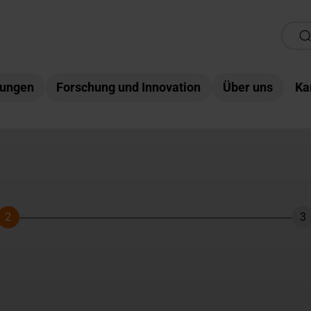
tungen
Forschung und Innovation
Über uns
Ka
2
3
Schritt
Sc