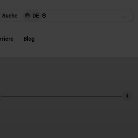
Hier finden Sie uns
DE
Suche
rriere
Blog
4
hritt
Schri