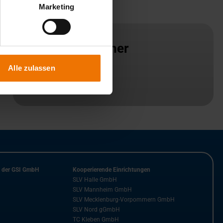
Marketing
Ansprechpartner
Alle zulassen
Standort
n der GSI GmbH
Kooperierende Einrichtungen
SLV Halle GmbH
SLV Mannheim GmbH
SLV Mecklenburg-Vorpommern GmbH
SLV Nord gGmbH
TC Kleben GmbH