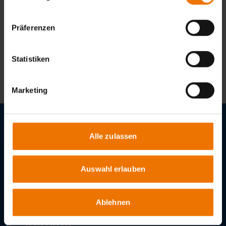
Präferenzen
Statistiken
Zur Anmeldung
Marketing
Stellenangebote
Alle zulassen
Downloads
Auswahl erlauben
GSI - Gesellschaft für Schweißtechnik International mbH
Bismarckstr. 85
Ablehnen
47057
Duisburg
Tel.:
+49 203 3781-0