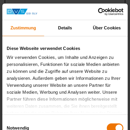
01.12.2026 – 02.12.2026
Duisburg
1.108,00 €
Flyer
Auswählen
Zustimmung
Details
Über Cookies
Schraubpraktiker
Diese Webseite verwendet Cookies
Ausgebucht
Stahlbau
Wir verwenden Cookies, um Inhalte und Anzeigen zu
personalisieren, Funktionen für soziale Medien anbieten
Hannover
zu können und die Zugriffe auf unsere Website zu
Anfragen
analysieren. Außerdem geben wir Informationen zu Ihrer
Verwendung unserer Website an unsere Partner für
soziale Medien, Werbung und Analysen weiter. Unsere
Partner führen diese Informationen möglicherweise mit
Zurück
weiteren Daten zusammen, die Sie ihnen bereitgestellt
haben oder die sie im Rahmen Ihrer Nutzung der Dienste
gesammelt haben.
Einwilligungsauswahl
Notwendig
Noch keine Auswahl getroffen