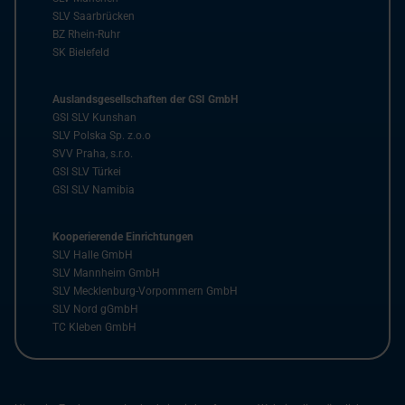
SLV Saarbrücken
BZ Rhein-Ruhr
SK Bielefeld
Auslandsgesellschaften der GSI GmbH
GSI SLV Kunshan
SLV Polska Sp. z.o.o
SVV Praha, s.r.o.
GSI SLV Türkei
GSI SLV Namibia
Kooperierende Einrichtungen
SLV Halle GmbH
SLV Mannheim GmbH
SLV Mecklenburg-Vorpommern GmbH
SLV Nord gGmbH
TC Kleben GmbH