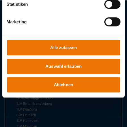
Statistiken
Stellenangebote
Marketing
Downloads
GSI - Gesellschaft für Schweißtechnik International mbH
Alle zulassen
Bismarckstr. 85
47057
Duisburg
Tel.:
+49 203 3781-0
Auswahl erlauben
Fax:
+49 203 3781-308
E-Mail:
info@gsi-slv.de
Ablehnen
Niederlassungen der GSI
SLV Berlin-Brandenburg
SLV Duisburg
SLV Fellbach
SLV Hannover
SLV München