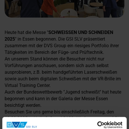
Heute hat die Messe "
SCHWEISSEN UND SCHNEIDEN
2025
" in Essen begonnen. Die GSI SLV präsentiert
zusammen mit der DVS Group ein riesiges Portfolio ihrer
Tätigkeiten im Bereich der Füge- und Prüftechnik.
An unserem Stand können die Besucher nicht nur
Vorführungen anschauen, sondern sich auch selbst
ausprobieren, z.B. beim handgeführten Laserschweißen
sowie auch beim digitalen Schweißen mit der VR-Brille im
Virtual Training Center.
Auch der Bundeswettbewerb "Jugend schweißt" hat heute
begonnen und kann in der Galeria der Messe Essen
besichtigt werden.
Besuchen Sie uns gerne bis einschließlich Freitag, den
19.09.2025 in Halle 3, Stand 3A23. Wir freuen uns auf Sie.