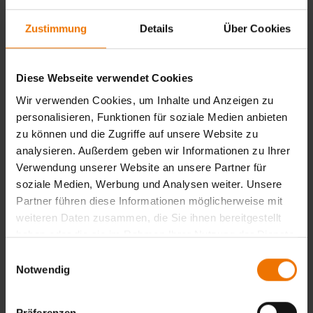
Zustimmung
Details
Über Cookies
Diese Webseite verwendet Cookies
Wir verwenden Cookies, um Inhalte und Anzeigen zu
personalisieren, Funktionen für soziale Medien anbieten
zu können und die Zugriffe auf unsere Website zu
analysieren. Außerdem geben wir Informationen zu Ihrer
Verwendung unserer Website an unsere Partner für
soziale Medien, Werbung und Analysen weiter. Unsere
Partner führen diese Informationen möglicherweise mit
weiteren Daten zusammen, die Sie ihnen bereitgestellt
News aus: GSI
haben oder die sie im Rahmen Ihrer Nutzung der Dienste
gesammelt haben.
Einwilligungsauswahl
Ansprechpartner
Notwendig
Thomas Leßmann
+49 203 3781-439
Präferenzen