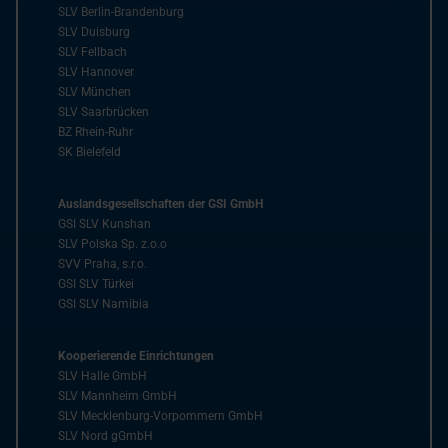
SLV Berlin-Brandenburg
SLV Duisburg
SLV Fellbach
SLV Hannover
SLV München
SLV Saarbrücken
BZ Rhein-Ruhr
SK Bielefeld
Auslandsgesellschaften der GSI GmbH
GSI SLV Kunshan
SLV Polska Sp. z.o.o
SVV Praha, s.r.o.
GSI SLV Türkei
GSI SLV Namibia
Kooperierende Einrichtungen
SLV Halle GmbH
SLV Mannheim GmbH
SLV Mecklenburg-Vorpommern GmbH
SLV Nord gGmbH