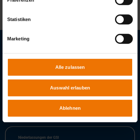
Lessmann@slv-duisburg.de
Statistiken
Marketing
Stellenangebote
Downloads
Alle zulassen
GSI - Gesellschaft für Schweißtechnik International mbH
Bismarckstr. 85
Auswahl erlauben
47057
Duisburg
Tel.:
+49 203 3781-0
Fax:
+49 203 3781-308
Ablehnen
E-Mail:
info@gsi-slv.de
Niederlassungen der GSI