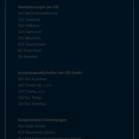
Niederlassungen der GSI
SLV Berlin-Brandenburg
SLV Duisburg
SLV Fellbach
SLV Hannover
SLV München
SLV Saarbrücken
BZ Rhein-Ruhr
SK Bielefeld
Auslandsgesellschaften der GSI GmbH
GSI SLV Kunshan
SLV Polska Sp. z.o.o
SVV Praha, s.r.o.
GSI SLV Türkei
GSI SLV Namibia
Kooperierende Einrichtungen
SLV Halle GmbH
SLV Mannheim GmbH
SLV Mecklenburg-Vorpommern GmbH