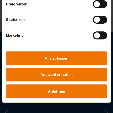
bereits erbrachten Dienstleistungen im Vergleich zum
Präferenzen
Gesamtumfang der im Vertrag vorgesehenen
Dienstleistungen entspricht.
Statistiken
Marketing
Stellenangebote
Downloads
Alle zulassen
GSI - Gesellschaft für Schweißtechnik International mbH
Auswahl erlauben
Bismarckstr. 85
47057
Duisburg
Tel.:
+49 203 3781-0
Ablehnen
Fax:
+49 203 3781-308
E-Mail:
info@gsi-slv.de