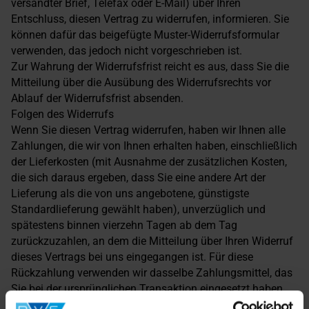
versandter Brief, Telefax oder E-Mail) über Ihren
Entschluss, diesen Vertrag zu widerrufen, informieren. Sie
können dafür das beigefügte Muster-Widerrufsformular
verwenden, das jedoch nicht vorgeschrieben ist.
Zur Wahrung der Widerrufsfrist reicht es aus, dass Sie die
Mitteilung über die Ausübung des Widerrufsrechts vor
Ablauf der Widerrufsfrist absenden.
Folgen des Widerrufs
Wenn Sie diesen Vertrag widerrufen, haben wir Ihnen alle
Zahlungen, die wir von Ihnen erhalten haben, einschließlich
der Lieferkosten (mit Ausnahme der zusätzlichen Kosten,
die sich daraus ergeben, dass Sie eine andere Art der
Lieferung als die von uns angebotene, günstigste
Standardlieferung gewählt haben), unverzüglich und
spätestens binnen vierzehn Tagen ab dem Tag
zurückzuzahlen, an dem die Mitteilung über Ihren Widerruf
dieses Vertrags bei uns eingegangen ist. Für diese
Rückzahlung verwenden wir dasselbe Zahlungsmittel, das
Sie bei der ursprünglichen Transaktion eingesetzt haben,
es sei denn, mit Ihnen wurde ausdrücklich etwas anderes