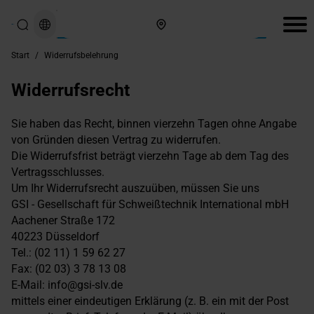
Hier finden Sie uns
Start
/
Widerrufsbelehrung
Widerrufsrecht
Sie haben das Recht, binnen vierzehn Tagen ohne Angabe
von Gründen diesen Vertrag zu widerrufen.
Die Widerrufsfrist beträgt vierzehn Tage ab dem Tag des
Vertragsschlusses.
Um Ihr Widerrufsrecht auszuüben, müssen Sie uns
GSI - Gesellschaft für Schweißtechnik International mbH
Aachener Straße 172
40223 Düsseldorf
Tel.: (02 11) 1 59 62 27
Fax: (02 03) 3 78 13 08
E-Mail: info@gsi-slv.de
mittels einer eindeutigen Erklärung (z. B. ein mit der Post